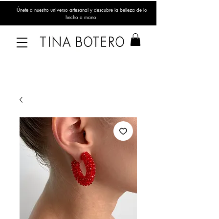
Únete a nuestro universo artesanal y descubre la belleza de lo
hecho a mano.