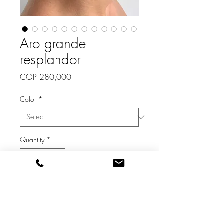
Aro grande
resplandor
Price
COP 280,000
Color
*
Quantity
*
Add to Cart
Buy Now